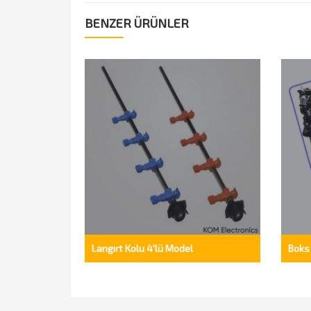
BENZER ÜRÜNLER
Langırt Kolu 4'lü Model
Boks